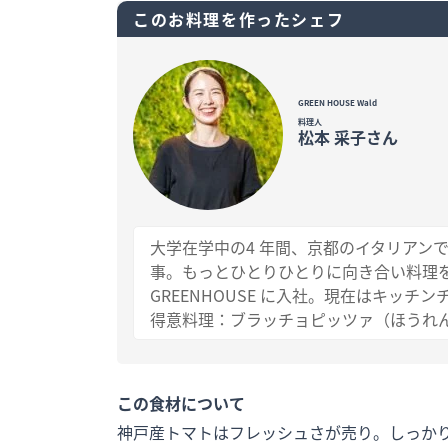
このお料理を作ったシェフ
GREEN HOUSE Wald
料理人
松本 采子さん
大学在学中の4 年間、京都のイタリアン
事。もっとひとりひとりに向き合い料理を
GREENHOUSE に入社。現在はキッ
得意料理：ブラッチョピッツァ（ほうれ
この食材について
神戸産トマトはフレッシュさが売り。しっか