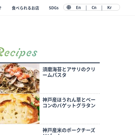
|
|
En
Cn
Kr
？
食べられるお店
SDGs
Recipes
須磨海苔とアサリのクリ
ームパスタ
神戸産ほうれん草とベー
コンのバゲットグラタン
神戸産米のポークチーズ