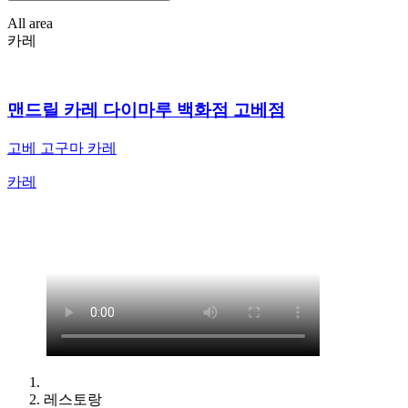
All area
카레
맨드릴 카레 다이마루 백화점 고베점
고베 고구마 카레
카레
레스토랑