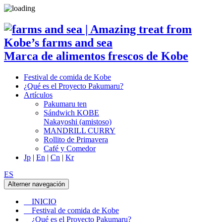
Marca de alimentos frescos de Kobe
Festival de comida de Kobe
¿Qué es el Proyecto Pakumaru?
Artículos
Pakumaru ten
Sándwich KOBE
Nakayoshi (amistoso)
MANDRILL CURRY
Rollito de Primavera
Café y Comedor
Jp
|
En
|
Cn
|
Kr
ES
Alterner navegación
INICIO
Festival de comida de Kobe
¿Qué es el Proyecto Pakumaru?