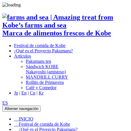
Marca de alimentos frescos de Kobe
Festival de comida de Kobe
¿Qué es el Proyecto Pakumaru?
Artículos
Pakumaru ten
Sándwich KOBE
Nakayoshi (amistoso)
MANDRILL CURRY
Rollito de Primavera
Café y Comedor
Jp
|
En
|
Cn
|
Kr
ES
Alterner navegación
INICIO
Festival de comida de Kobe
¿Qué es el Proyecto Pakumaru?