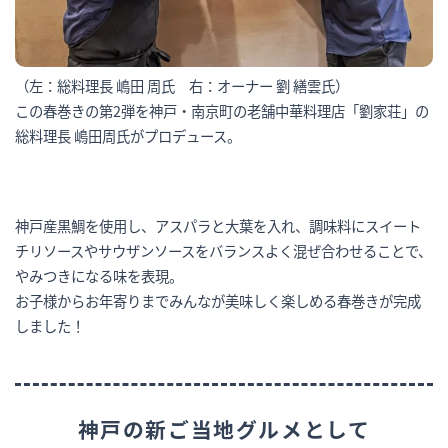
（左：総料理長 嶋田 周氏 右：オーナー 劉 繕雲氏）
この春巻きの第2弾を神戸・南京町の老舗中華料理店「劉家荘」の
総料理長 嶋田周氏がプロデュース。
神戸産黒鯛を使用し、アスパラと大葉を入れ、調味料にスイート
チリソースやサウザンソースをバランスよく混ぜ合わせることで、
やみつきになる味を表現。
お子様からお年寄りまでみんなが美味しく楽しめる春巻きが完成
しました！
神戸の新ご当地グルメとして