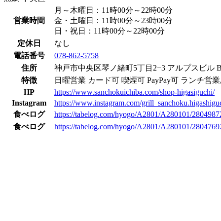
月～木曜日：11時00分～22時00分
営業時間
金・土曜日：11時00分～23時00分
日・祝日：11時00分～22時00分
定休日
なし
電話番号
078-862-5758
住所
神戸市中央区琴ノ緒町5丁目2−3 アルプスビル B
特徴
日曜営業
カード可
喫煙可
PayPay可
ランチ営業
HP
https://www.sanchokuichiba.com/shop-higasiguchi/
Instagram
https://www.instagram.com/grill_sanchoku.higashigu
食べログ
https://tabelog.com/hyogo/A2801/A280101/2804987
食べログ
https://tabelog.com/hyogo/A2801/A280101/2804769