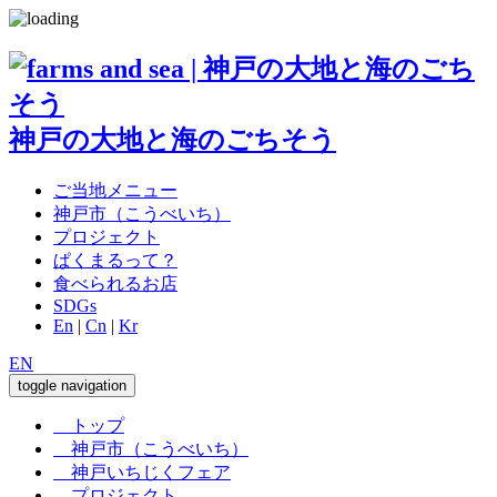
神戸の大地と海のごちそう
ご当地メニュー
神戸市（こうべいち）
プロジェクト
ぱくまるって？
食べられるお店
SDGs
En
|
Cn
|
Kr
EN
toggle navigation
トップ
神戸市（こうべいち）
神戸いちじくフェア
プロジェクト