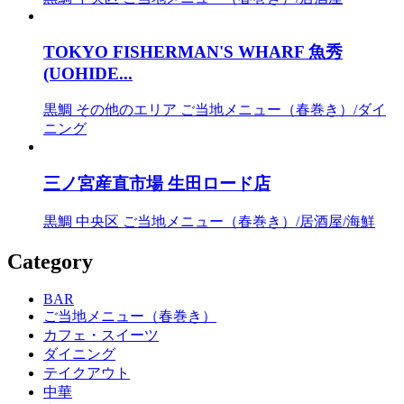
TOKYO FISHERMAN'S WHARF 魚秀
(UOHIDE...
黒鯛
その他のエリア
ご当地メニュー（春巻き）/ダイ
ニング
三ノ宮産直市場 生田ロード店
黒鯛
中央区
ご当地メニュー（春巻き）/居酒屋/海鮮
Category
BAR
ご当地メニュー（春巻き）
カフェ・スイーツ
ダイニング
テイクアウト
中華