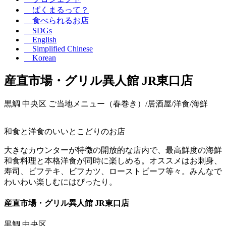
ぱくまるって？
食べられるお店
SDGs
English
Simplified Chinese
Korean
産直市場・グリル異人館 JR東口店
黒鯛
中央区
ご当地メニュー（春巻き）/居酒屋/洋食/海鮮
和食と洋食のいいとこどりのお店
大きなカウンターが特徴の開放的な店内で、最高鮮度の海鮮
和食料理と本格洋食が同時に楽しめる。オススメはお刺身、
寿司、ビフテキ、ビフカツ、ローストビーフ等々。みんなで
わいわい楽しむにはぴったり。
産直市場・グリル異人館 JR東口店
黒鯛
中央区