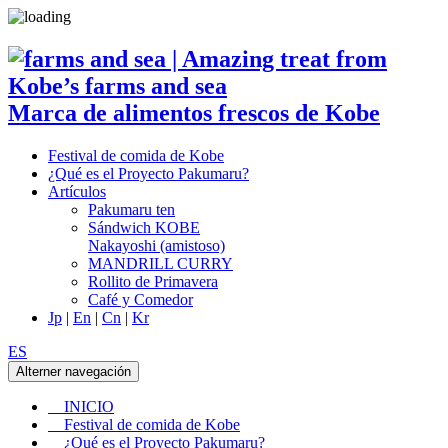
Marca de alimentos frescos de Kobe
Festival de comida de Kobe
¿Qué es el Proyecto Pakumaru?
Artículos
Pakumaru ten
Sándwich KOBE
Nakayoshi (amistoso)
MANDRILL CURRY
Rollito de Primavera
Café y Comedor
Jp
|
En
|
Cn
|
Kr
ES
Alterner navegación
INICIO
Festival de comida de Kobe
¿Qué es el Proyecto Pakumaru?