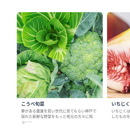
こうべ旬菜
いちじく
トが
夢がある農業を若い世代に見てもらい神戸で
いちじく
値
採れた新鮮な野菜をもっと地元の方々に知
したもの
っ……