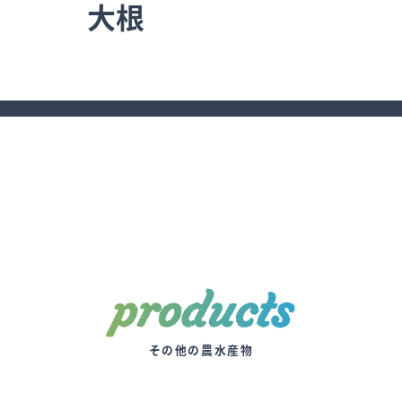
大根
地メニュー
神戸市（こうべいち）
プロジェクト
ぱくまるって
products
その他の農水産物