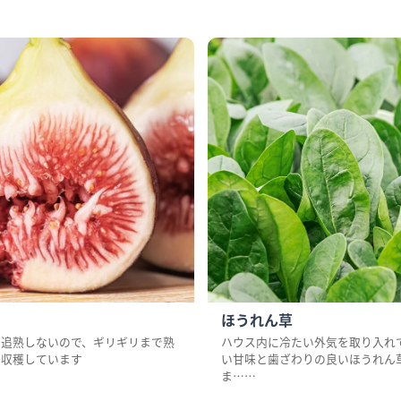
ほうれん草
は追熟しないので、ギリギリまで熟
ハウス内に冷たい外気を取り入れ
を収穫しています
い甘味と歯ざわりの良いほうれん
ま……