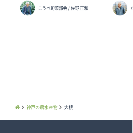
こうべ旬菜部会 / 佐野 正和
神戸の農水産物
大根