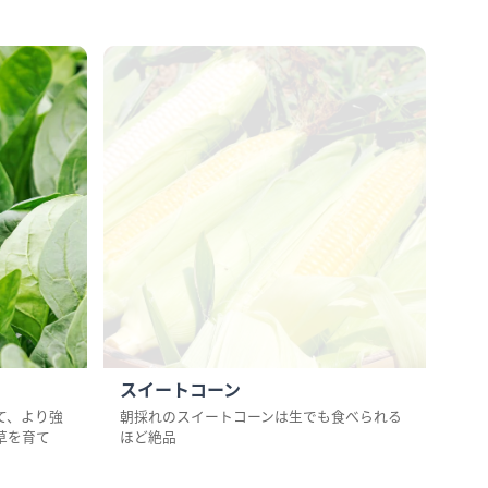
スイートコーン
黒
て、より強
朝採れのスイートコーンは生でも食べられる
神戸
草を育て
ほど絶品
育つ
た…