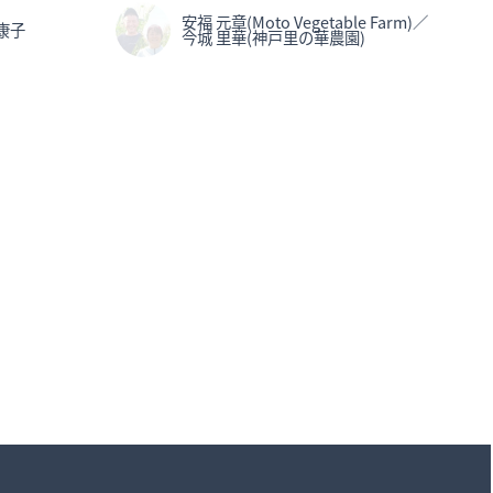
安福 元章(Moto Vegetable Farm)／
康子
今城 里華(神戸里の華農園)