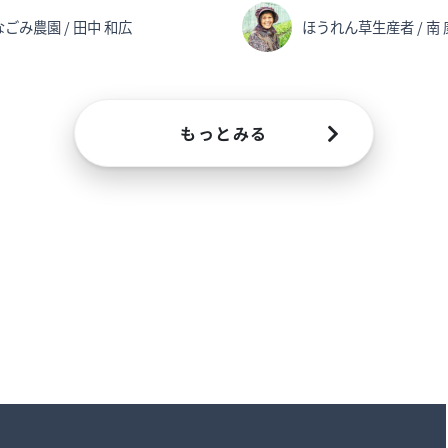
なごみ農園 / 田中 和広
ほうれん草生産者 / 南 
もっとみる