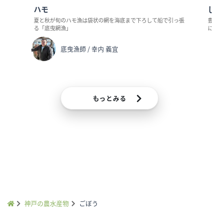
ハモ
し
です
夏と秋が旬のハモ漁は袋状の網を海底まで下ろして船で引っ張
豊か
る「底曳網漁」
に鮮
底曳漁師 / 幸内 義宜
もっとみる
神戸の農水産物
ごぼう