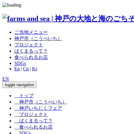
ご当地メニュー
神戸市（こうべいち）
プロジェクト
ぱくまるって？
食べられるお店
SDGs
En
|
Cn
|
Kr
EN
toggle navigation
トップ
神戸市（こうべいち）
神戸いちじくフェア
プロジェクト
ぱくまるって？
食べられるお店
SDGs